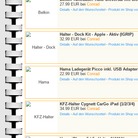
27.99 EUR bei
Conrad
Details
-
Auf den Wunschzettel
-
Produkt im Shop v
Halter - Dock Kit - Apple - Aktiv (IGRIP)
32.99 EUR bei
Conrad
Details
-
Auf den Wunschzettel
-
Produkt im Shop v
Hama Ladegerät Picco inkl. USB Adapte
22.99 EUR bei
Conrad
Details
-
Auf den Wunschzettel
-
Produkt im Shop v
KFZ-Halter Cygnett CarGo iPad (1/2/3/4)
34.99 EUR bei
Conrad
Details
-
Auf den Wunschzettel
-
Produkt im Shop v