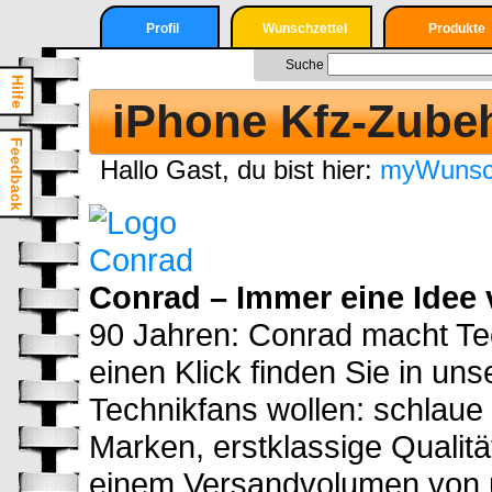
Profil
Wunschzettel
Produkte
Nur angemeldete
Login
Suche
Suche
User können einen
Hilfe
Wunschzettel
Registrieren
iPhone Kfz-Zube
erstellen
Login
Feedback
Hallo Gast, du bist hier:
myWunsch
Registrieren
Conrad – Immer eine Idee 
90 Jahren: Conrad macht Tec
einen Klick finden Sie in un
Technikfans wollen: schlaue
Marken, erstklassige Qualit
einem Versandvolumen von ü