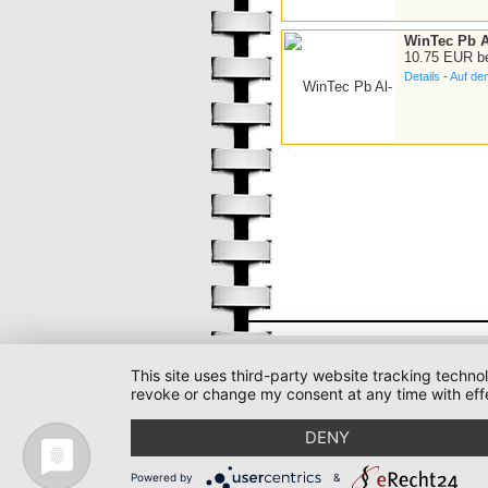
WinTec Pb Al
10.75 EUR b
Details
-
Auf de
This site uses third-party website tracking techno
revoke or change my consent at any time with effe
DENY
Powered by
&