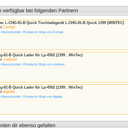
h verfügbar bei folgenden Partnern
ec L-CHG-81-B Quick Tischladegerät L-CHG-81-B Quick 1399 (WINTEC)
ei
Conrad
n Wunschzettel
-
Produkt im Shop von Conrad
-81-B Quick Lader für Lp-4502 (1399 , WinTec)
ei
voelkner
n Wunschzettel
-
Produkt im Shop von voelkner
-81-B Quick Lader für Lp-4502 (1399 , WinTec)
ei
digitalo
n Wunschzettel
-
Produkt im Shop von digitalo
nten dir ebenso gefallen