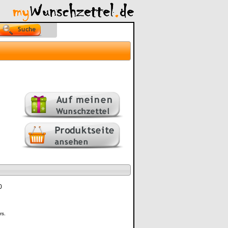
0
rs.