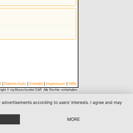
B
|
Datenschutz
|
Kontakt
|
Impressum
|
Hilfe
ight © myWunschzettel GbR. Alle Rechte vorbehalten.
ay advertisements according to users' interests. I agree and may
MORE