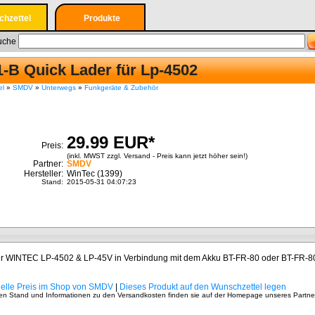
hzettel
Produkte
emeldete
Suche
uche
nen einen
hzettel
-B Quick Lader für Lp-4502
tellen
el
»
SMDV
»
Unterwegs
»
Funkgeräte & Zubehör
ieren
29.99 EUR*
Preis:
(inkl. MWST zzgl. Versand - Preis kann jetzt höher sein!)
Partner:
SMDV
Hersteller:
WinTec (1399)
Stand:
2015-05-31 04:07:23
l für WINTEC LP-4502 & LP-45V in Verbindung mit dem Akku BT-FR-80 oder BT-FR-8
uelle Preis im Shop von SMDV
|
Dieses Produkt auf den Wunschzettel legen
ellen Stand und Informationen zu den Versandkosten finden sie auf der Homepage unseres Partne