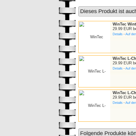
Dieses Produkt ist auc
WinTec Wint
29.99 EUR b
Details
-
Auf de
WinTec L-Chg
29.99 EUR b
Details
-
Auf de
WinTec L-Chg
29.99 EUR b
Details
-
Auf de
Folgende Produkte kön