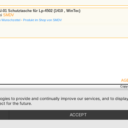
-01 Schutztasche für Lp-4502 (1410 , WinTec)
ei
SMDV
n Wunschzettel
-
Produkt im Shop von SMDV
AG
Copyr
logies to provide and continually improve our services, and to displ
ct for the future.
ACCEPT