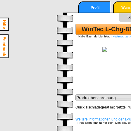
Profil
Wunsc
Nur ang
Login
S
User kön
Hilfe
Wunsc
Registrieren
WinTec L-Chg-81
ers
Hallo Gast, du bist hier:
myWunschzett
Login
Feedback
Registr
Produktbeschreibung
Quick Tischladegerät mit Netztei
Weitere Informationen und der akt
* Preis kann jetzt höher sein. Den aktu