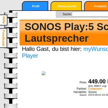
Profil
Wunschzettel
Produkte
Nur angemeldete
Login
Suche
Suche
User können einen
Hilfe
Wunschzettel
Registrieren
SONOS Play:5 Sc
erstellen
Login
Feedback
Lautsprecher
Registrieren
Hallo Gast, du bist hier:
myWunsch
Player
449.00
Preis:
(inkl. MWST zzgl. 
Partner:
Cyberport
Hersteller:
Sonos
Stand:
2015-08-01 03:2