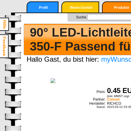
Profil
Wunschzettel
Produkte
Nur angemeldete
Login
Suche
Suche
User können einen
Hilfe
Wunschzettel
Registrieren
90° LED-Lichtlei
erstellen
Login
Feedback
350-F Passend fü
Registrieren
Hallo Gast, du bist hier:
myWunsch
0.45 E
Preis:
(inkl. MWST zzgl. 
Partner:
Conrad
Hersteller:
RICHCO
Stand:
2015-03-12 03:3