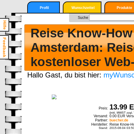
Profil
Wunschzettel
Produkte
Nur angemeldete
Login
Suche
Suche
User können einen
Hilfe
Wunschzettel
Registrieren
Reise Know-How 
erstellen
Login
Feedback
Amsterdam: Reise
Registrieren
kostenloser Web
Hallo Gast, du bist hier:
myWunsch
13.99 
Preis:
(inkl. MWST zzgl. 
Versand:
0.00 EUR Versa
Partner:
buecher.de
Hersteller:
Reise Know-Ho
Stand:
2015-08-04 03:5